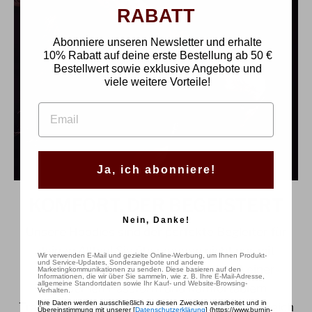
RABATT
Abonniere unseren Newsletter und erhalte
10% Rabatt auf deine erste Bestellung
ab
50 €
Bestellwert sowie exklusive Angebote und
viele weitere Vorteile!
EMAIL
Ja, ich abonniere!
KOMFORT, DER BEGEISTERT
Nein, Danke!
Unsere Hoodies sind der perfekte Begleiter für
deinen Alltag! Sie überzeugen nicht nur mit
Wir verwenden E-Mail und gezielte Online-Werbung, um Ihnen Produkt-
und Service-Updates, Sonderangebote und andere
auffälligen Designs, sondern auch mit einer
Marketingkommunikationen zu senden. Diese basieren auf den
Informationen, die wir über Sie sammeln, wie z. B. Ihre E-Mail-Adresse,
allgemeine Standortdaten sowie Ihr Kauf- und Website-Browsing-
bequemen Passform und komfortablem
Verhalten.
Ihre Daten werden ausschließlich zu diesen Zwecken verarbeitet und in
Tragegefühl. Gefertigt aus robustem und zugleich
Übereinstimmung mit unserer [
Datenschutzerklärung
] (https://www.burnin-