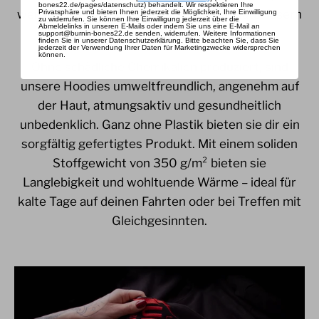
bones22.de/pages/datenschutz) behandelt. Wir respektieren Ihre
weichem Material, das vollständig aus Naturfasern
Privatsphäre und bieten Ihnen jederzeit die Möglichkeit, Ihre Einwilligung
zu widerrufen.
Sie können Ihre Einwilligung jederzeit über die
Abmeldelinks in unseren E-Mails oder indem Sie uns eine E-Mail an
besteht, stehen sie für hohe Qualität.
support@burnin-bones22.de senden, widerrufen.
Weitere Informationen
finden Sie in unserer Datenschutzerklärung.
Bitte beachten Sie, dass Sie
jederzeit der Verwendung Ihrer Daten für Marketingzwecke widersprechen
können.
Ohne schädliche Chemikalien produziert, sind
unsere Hoodies umweltfreundlich, angenehm auf
der Haut, atmungsaktiv und gesundheitlich
unbedenklich. Ganz ohne Plastik bieten sie dir ein
sorgfältig gefertigtes Produkt. Mit einem soliden
Stoffgewicht von 350 g/m² bieten sie
Langlebigkeit und wohltuende Wärme – ideal für
kalte Tage auf deinen Fahrten oder bei Treffen mit
Gleichgesinnten.