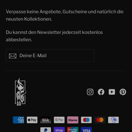
Verpasse keine Angebote, Gutscheine und natürlich die
neusten Kollektionen.
Du kannst den Newsletter jederzeit kostenlos
abbestellen.
Deine
Abonnieren
Abonnieren
E-
Mail
Instagram
Facebook
YouTu
Pi