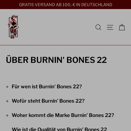
Direkt
GRATIS VERSAND AB 100,-€ IN DEUTSCHLAND
zum
Inhalt
Ei
Suche
Seitenn
ÜBER BURNIN' BONES 22
Für wen ist Burnin’ Bones 22?
Wofür steht Burnin’ Bones 22?
Woher kommt die Marke Burnin’ Bones 22?
Wie ist die Qualität von Burnin’ Bones 22