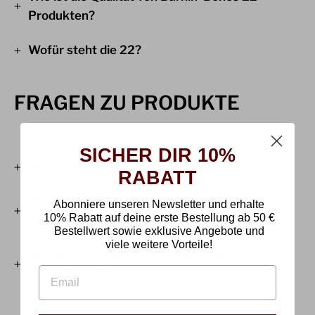
Produkten?
Wofür steht die 22?
FRAGEN ZU PRODUKTE
SICHER DIR 10%
Wie finde ich meine Größe heraus?
RABATT
Wie pflege ich die Kleidung, damit sie lange
Abonniere unseren Newsletter und erhalte
10% Rabatt auf deine erste Bestellung
ab
50 €
hält?
Bestellwert sowie exklusive Angebote und
viele weitere Vorteile!
Sind eure Produkte nachhaltig oder
EMAIL
umweltfreundlich?