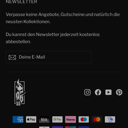
NEWSLETTER
Verpasse keine Angebote, Gutscheine und natürlich die
neusten Kollektionen.
Du kannst den Newsletter jederzeit kostenlos
abbestellen.
Deine
Abonnieren
Abonnieren
E-
Mail
Instagram
Facebook
YouTu
Pi