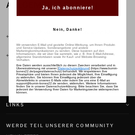
ALLGEMEINE FRAGEN
Ja, ich abonniere!
Nein, Danke!
Wie kann ich euch kontaktieren, wenn ich
Fragen habe?
Wir verwenden E-Mail und gezielte Online-Werbung, um Ihnen Produkt-
und Service-Updates, Sonderangebote und andere
Marketingkommunikationen zu senden. Diese basieren auf den
Informationen, die wir über Sie sammeln, wie z. B. Ihre E-Mail-Adresse,
Bietet ihr Geschenkgutscheine an?
allgemeine Standortdaten sowie Ihr Kauf- und Website-Browsing-
Verhalten.
Ihre Daten werden ausschließlich zu diesen Zwecken verarbeitet und in
Übereinstimmung mit unserer [
Datenschutzerklärung
] (https://www.burnin-
bones22.de/pages/datenschutz) behandelt. Wir respektieren Ihre
Privatsphäre und bieten Ihnen jederzeit die Möglichkeit, Ihre Einwilligung
zu widerrufen.
Sie können Ihre Einwilligung jederzeit über die
Vertrag widerrufen
Abmeldelinks in unseren E-Mails oder indem Sie uns eine E-Mail an
support@burnin-bones22.de senden, widerrufen.
Weitere Informationen
finden Sie in unserer Datenschutzerklärung.
Bitte beachten Sie, dass Sie
jederzeit der Verwendung Ihrer Daten für Marketingzwecke widersprechen
können.
LINKS
WERDE TEIL UNSERER COMMUNITY