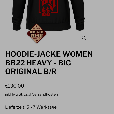
SCHLIESSEN (
ESC)
HOODIE-JACKE WOMEN
BB22 HEAVY - BIG
ORIGINAL B/R
Normaler
€130,00
Preis
inkl. MwSt. zzgl.
Versandkosten
Lieferzeit: 5 - 7 Werktage