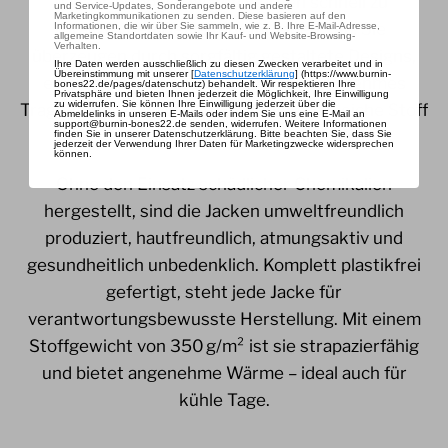
Unsere Hoodie-Jacken werden schnell zu
und Service-Updates, Sonderangebote und andere
Marketingkommunikationen zu senden. Diese basieren auf den
praktischen Begleitern für jeden Tag. Sie
Informationen, die wir über Sie sammeln, wie z. B. Ihre E-Mail-Adresse,
allgemeine Standortdaten sowie Ihr Kauf- und Website-Browsing-
Verhalten.
überzeugen durch sorgfältig gestaltete Designs,
Ihre Daten werden ausschließlich zu diesen Zwecken verarbeitet und in
Übereinstimmung mit unserer [
Datenschutzerklärung
] (https://www.burnin-
eine bequeme Passform und ein angenehmes
bones22.de/pages/datenschutz) behandelt. Wir respektieren Ihre
Privatsphäre und bieten Ihnen jederzeit die Möglichkeit, Ihre Einwilligung
zu widerrufen.
Sie können Ihre Einwilligung jederzeit über die
Tragegefühl. Der robuste und zugleich weiche Stoff
Abmeldelinks in unseren E-Mails oder indem Sie uns eine E-Mail an
support@burnin-bones22.de senden, widerrufen.
Weitere Informationen
besteht vollständig aus Naturfasern.
finden Sie in unserer Datenschutzerklärung.
Bitte beachten Sie, dass Sie
jederzeit der Verwendung Ihrer Daten für Marketingzwecke widersprechen
können.
Ohne den Einsatz schädlicher Chemikalien
hergestellt, sind die Jacken umweltfreundlich
produziert, hautfreundlich, atmungsaktiv und
gesundheitlich unbedenklich. Komplett plastikfrei
gefertigt, steht jede Jacke für
verantwortungsbewusste Herstellung. Mit einem
Stoffgewicht von 350 g/m² ist sie strapazierfähig
und bietet angenehme Wärme – ideal auch für
kühle Tage.